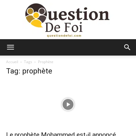
Question
Accueil
Tags
Prophète
Tag: prophète
De
Foi
Le prophète Mohammed est-il annoncé